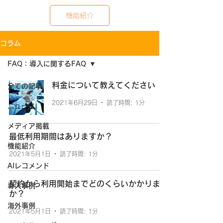
機能紹介
コラム
FAQ：導入に関するFAQ
料金について教えてください
全ての記事
2021年6月29日
読了時間: 1分
ニュース
メディア掲載
最低利用期間はありますか？
機能紹介
2021年5月1日
読了時間: 1分
AIレコメンド
契約から利用開始までどのくらいかかります
導入事例
か？
海外事例
2021年5月1日
読了時間: 1分