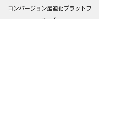
コンバージョン最適化プラットフ
ォーム
Fanplayr
資料をダウンロード
​お問い合わせ
Fanplayr
​
トップページ
機能と特長
よくあるご質問
Fanplayr 資料請求
​お問い合わせ