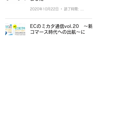
2020年10月22日
読了時間: 1分
ECのミカタ通信vol.20 ～新e
コマース時代への出航～に
Fanplayr(ファンプレイヤー)が
掲載されました。
2020年10月7日
読了時間: 2分
ネットショップ担当者フォーラ
ムにインタビュー記事が掲載さ
れました
2019年1月18日
読了時間: 2分
繊研新聞でFanplayrの記事が掲
載されました
2017年11月22日
読了時間: 1分