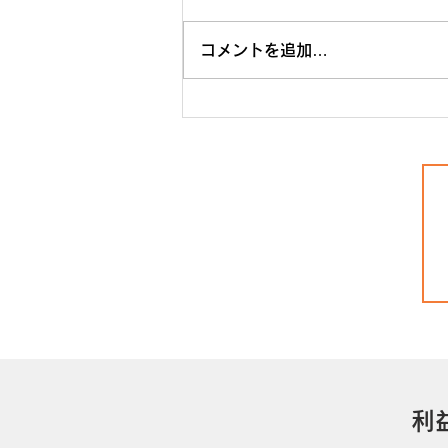
コメントを追加…
COX様（日本：アパレル）他
のサービスベンダーにはな
い、伴走している感じが長く
使う理由
利