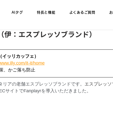
AIタグ
特長と機能
よくあるご質問
お
リ―（伊：エスプレッソブランド）
affè（イッリカッフェ）
/www.illy.com/it-it/home
策、かご落ち防止
は、イタリアの老舗エスプレッソブランドです。
エスプレッソ
ECサイトでFanplayrを導入いただきました。