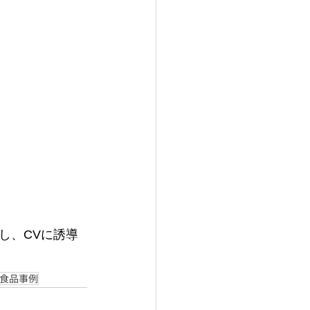
し、CVに誘導
 食品事例