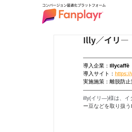
コンバージョン最適化プラットフォーム
Illy／イ
導入企業：
Illyc
導入サイト：
https:/
実施施策：離脱防止
illy(イリ―)様
ー豆などを取り扱う