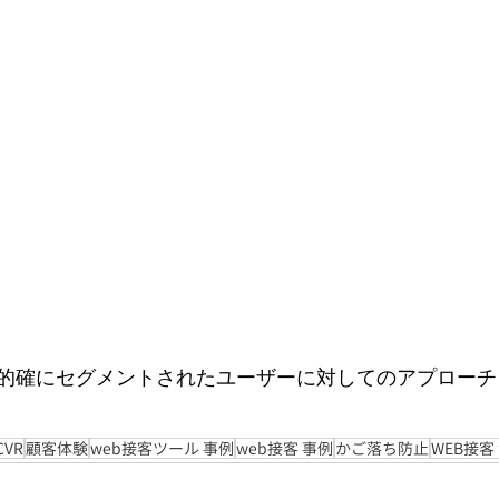
的確にセグメントされたユーザーに対してのアプローチ
CVR
顧客体験
web接客ツール 事例
web接客 事例
かご落ち防止
WEB接客