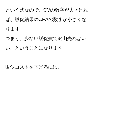
という式なので、CVの数字が大きけれ
ば、販促結果のCPAの数字が小さくな
ります。
つまり、少ない販促費で沢山売ればい
い、ということになります。
販促コストを下げるには、
IMP,CLICK,CTR,CV,CVR,AOV,などい
わゆる広告結果から分析し、広告予算
のアロケーションや、クリエイティブ
の最適化、入稿テキストの最適化など
さまざまな改善方法があげられます。